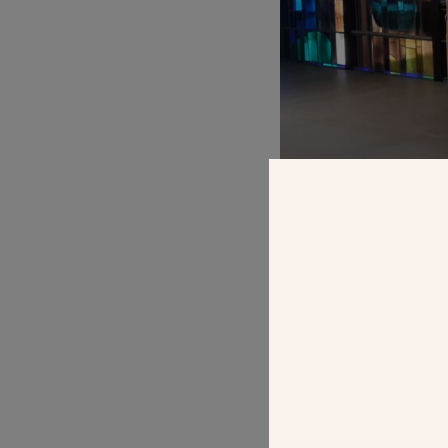
Le diocèse de Crét
historiquement li
suivez les guides