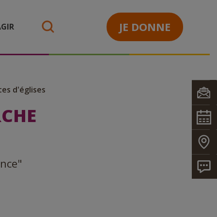
JE DONNE
GIR
search
tes d'églises
RCHE
ance"