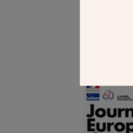
religieux. À Paris
visites.
POST
JOURNÉES DU 
DE-FRANCE