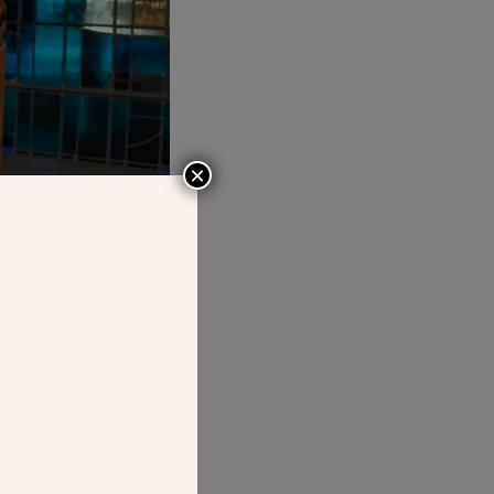
×
es ou lieux
mbre 2021,
 patrimoine