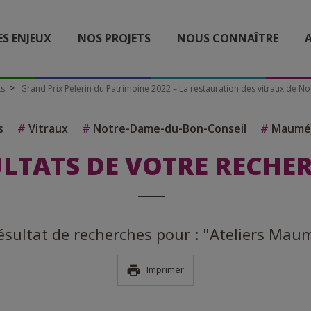
ES ENJEUX
NOS PROJETS
NOUS CONNAÎTRE
A
ts
Grand Prix Pèlerin du Patrimoine 2022 – La restauration des vitraux de 
s
#
Vitraux
#
Notre-Dame-du-Bon-Conseil
#
Maumé
LTATS DE VOTRE RECHE
 résultat de recherches pour : "Ateliers Ma
Imprimer