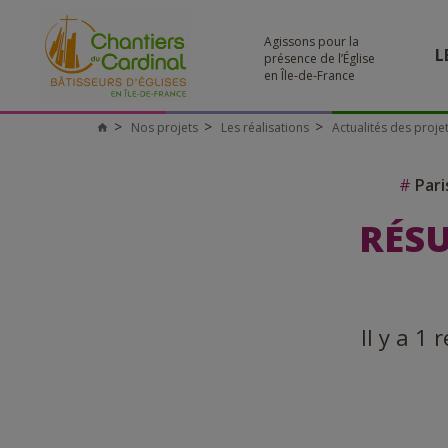
Agissons pour la
L
présence de l’Église
en Île-de-France
Nos projets
Les réalisations
Actualités des proje
#
Pari
RÉSU
Il y a 1