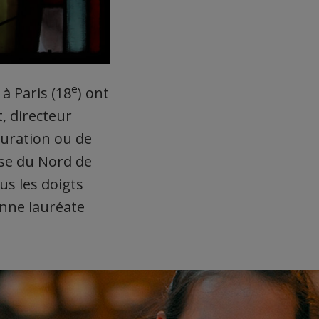
e
à Paris (18
) ont
, directeur
auration ou de
ise du Nord de
us les doigts
enne lauréate