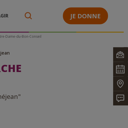
JE DONNE
GIR
search
Notre-Dame-du-Bon-Conseil
jean
RCHE
uméjean"