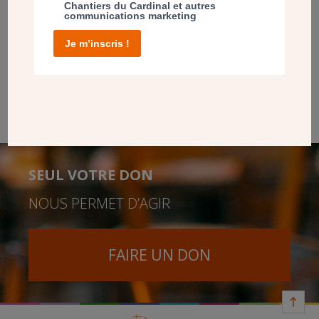
Chantiers du Cardinal et autres
organisé une journée mémorielle 16 août 2025,
communications marketing
réunissant de nombreux amis, parents et fidèles
Je m’inscris !
admirateurs.
Retour sur cette belle journée du souvenir.
SEUL VOTRE DON
NOUS PERMET D’AGIR
FAIRE UN DON