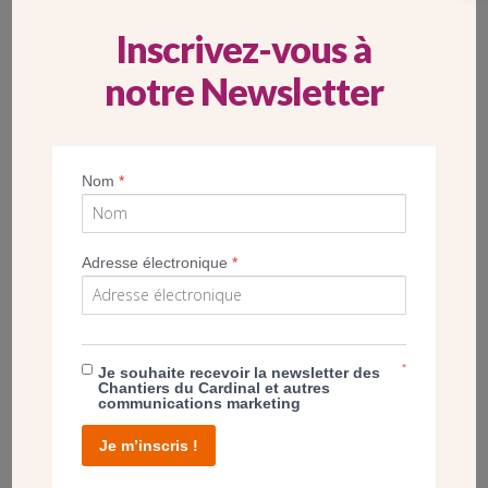
Inscrivez-vous à
notre Newsletter
Nom
*
Adresse électronique
*
*
Je souhaite recevoir la newsletter des
Chantiers du Cardinal et autres
communications marketing
En plus d’une expérience immersive, «Éternelle Notre-
Je m’inscris !
Dame», à La Défense, venez admirer la maquette au 1/20e
de la charpente de la cathédrale Notre-Dame de Paris. Un