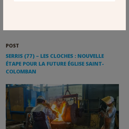
chef d’œuvre réalisé par trois Compagnons du Tour de
France pour mettre en lumière le savoir-faire et la
transmission, propres à ce réseau de professionnels.
POST
SERRIS (77) – LES CLOCHES : NOUVELLE
ÉTAPE POUR LA FUTURE ÉGLISE SAINT-
COLOMBAN