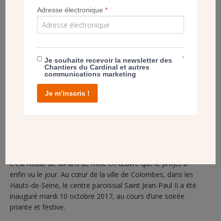
Adresse électronique
*
*
Je souhaite recevoir la newsletter des
Chantiers du Cardinal et autres
communications marketing
Je m’inscris !
C’est l’issue de six ans de mise en œuvre que le projet a
enfin vu le jour. Au cœur de la ville de Colombes, dans les
Hauts-de-Seine, le centre paroissial Saint Jean-Paul II a été
inauguré mardi 10 octobre 2017, au cours d’une soirée
priante et festive.