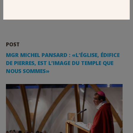
Essonnes. Il évoque une église inscrite dans le patrimoine
local et dont la disposition permet une certaine proximité
lors des célébrations.
POST
MGR MICHEL PANSARD : «L’ÉGLISE, ÉDIFICE
DE PIERRES, EST L’IMAGE DU TEMPLE QUE
NOUS SOMMES»