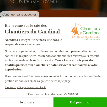
NOUS PERMET D’AGIR
FAIRE UN DON
facebook
twitter
youtube
linkedin
instagram
Pinterest
Contact
Mentions légales
Tél. 01 78 91 93 93
JE FAIS UN DON