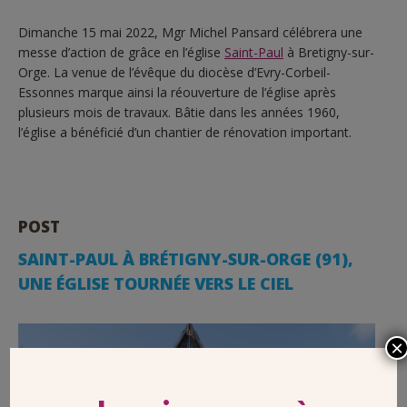
Dimanche 15 mai 2022, Mgr Michel Pansard célébrera une
messe d’action de grâce en l’église
Saint-Paul
à Bretigny-sur-
Orge. La venue de l’évêque du diocèse d’Evry-Corbeil-
Essonnes marque ainsi la réouverture de l’église après
plusieurs mois de travaux. Bâtie dans les années 1960,
l’église a bénéficié d’un chantier de rénovation important.
POST
SAINT-PAUL À BRÉTIGNY-SUR-ORGE (91),
UNE ÉGLISE TOURNÉE VERS LE CIEL
×