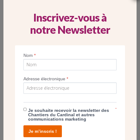
d’art sacré des églises ou chapelles de leur diocèse !
Inscrivez-vous à
notre Newsletter
POST
VISITE D’ATELIER AVEC LES GRANDS
DONATEURS, CHEZ FRANÇOISE BISSARA-
Nom
*
FRÉREAU, ARTISTE PEINTRE ET SCULPTEUR
Adresse électronique
*
*
Je souhaite recevoir la newsletter des
Chantiers du Cardinal et autres
communications marketing
Je m’inscris !