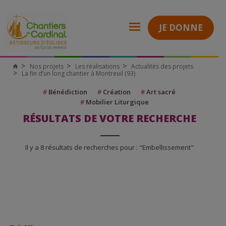
JE DONNE
Nos projets
Les réalisations
Actualités des projets
La fin d’un long chantier à Montreuil (93)
#
Bénédiction
#
Création
#
Art sacré
#
Mobilier Liturgique
RÉSULTATS DE VOTRE RECHERCHE
Il y a 8 résultats de recherches pour : "Embellissement"