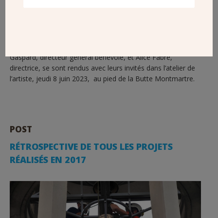
Afin de remercier les grands donateurs et de rendre
hommage à son oeuvre et à son travail d’embellissement de
plusieurs édifices religieux d’Ile-de-France, Jean-Pierre
Gaspard, directeur général bénévole, et Alice Fabre,
directrice, se sont rendus avec leurs invités dans l’atelier de
l’artiste, jeudi 8 juin 2023, au pied de la Butte Montmartre.
POST
RÉTROSPECTIVE DE TOUS LES PROJETS
RÉALISÉS EN 2017