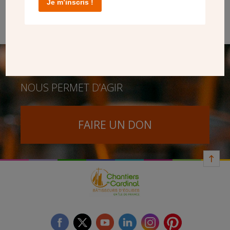
Je m’inscris !
pouvez apporter une contribution financière aux Chantiers
du Cardinal.
SEUL VOTRE DON
NOUS PERMET D’AGIR
FAIRE UN DON