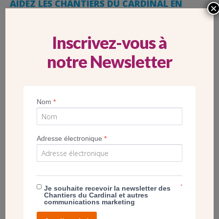
AIDEZ LES CHANTIERS DU CARDINAL EN
×
VOYAGEANT AVEC EPHATTA
Inscrivez-vous à
notre Newsletter
Nom
*
Adresse électronique
*
*
Je souhaite recevoir la newsletter des
Les Chantiers du Cardinal sont partenaires d’
Ephatta
,
Chantiers du Cardinal et autres
communications marketing
premier site d’hospitalité chrétienne. En voyageant ou en
proposant un hébergement avec le site internet, vous