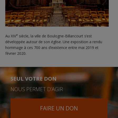
e
Au XIV
siècle, la ville de Boulogne-Billancourt s’est
développée autour de son église. Une exposition a rendu
hommage à ces 700 ans d’existence entre mai 2019 et
février 2020.
SEUL VOTRE DON
NOUS PERMET D’AGIR
FAIRE UN DON