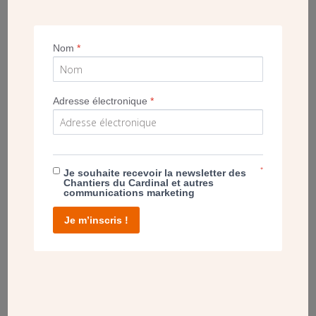
ainsi que certaines photos tout récemment. La parole est
donnée à l’artiste qui présente son œuvre en compagnie de
monseigneur Patrick Chauvet, recteur de la cathédrale.
Nom
*
Adresse électronique
*
POST
COLLECTION ROBERT BARRIOT : 500 PIÈCES
À SAUVEGARDER
*
Je souhaite recevoir la newsletter des
Chantiers du Cardinal et autres
communications marketing
Je m’inscris !