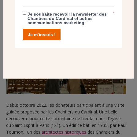
*
Je souhaite recevoir la newsletter des
Chantiers du Cardinal et autres
communications marketing
Je m’inscris !
Début octobre 2022, les donateurs participaient à une visite
guidée proposée par les Chantiers du Cardinal. Une belle
découverte pour cette soixantaine de bienfaiteurs : l’église
e
du Saint-Esprit à Paris (12
). Un édifice bâti en 1935, par Paul
Tournon, l’un des
architectes historiques
des Chantiers du