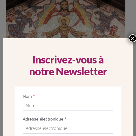
×
Inscrivez-vous à
notre Newsletter
Nom
*
POST
VISITE DE L’ÉGLISE DU SAINT ESPRIT, UN
Adresse électronique
*
PARFUM BYZANTIN À PARIS