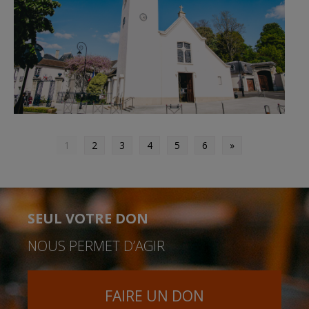
1
2
3
4
5
6
»
SEUL VOTRE DON
NOUS PERMET D’AGIR
FAIRE UN DON