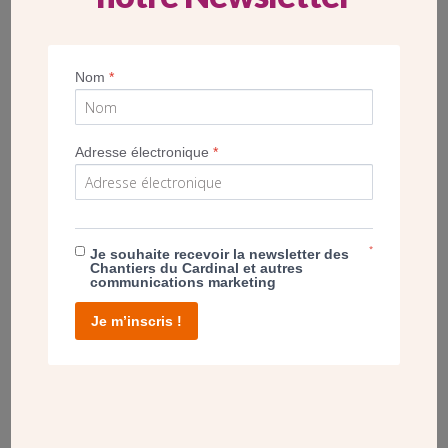
Nom
*
Adresse électronique
*
PROJET
DIOCÈSE DE PONTOISE (95) – RÉNOVER LES
PRESBYTÈRES, LIEUX DE VIE DES PRÊTRES
*
Je souhaite recevoir la newsletter des
Chantiers du Cardinal et autres
communications marketing
Je m’inscris !