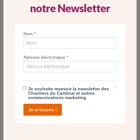
notre Newsletter
Retrouvez en replay la table-ronde, animée par Guillaume
Tabard, rédacteur en chef au Figaro.
Nom
*
POST
Adresse électronique
*
SAINTE-GERMAINE DE CACHAN FÊTE SES 90
ANS
*
Je souhaite recevoir la newsletter des
Chantiers du Cardinal et autres
communications marketing
Je m’inscris !