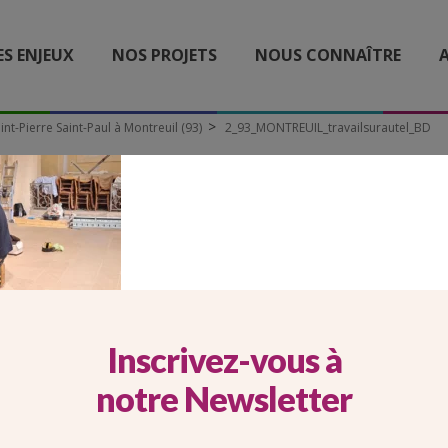
ES ENJEUX
NOS PROJETS
NOUS CONNAÎTRE
A
int-Pierre Saint-Paul à Montreuil (93)
2_93_MONTREUIL_travailsurautel_BD
NTREUIL_TRAVAILSURA
Inscrivez-vous à
notre Newsletter
re travaillant sur le nouvel autel de l’églis