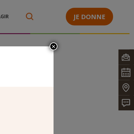
JE DONNE
GIR
search
×
UTEL_BD
e Saint-Pierre