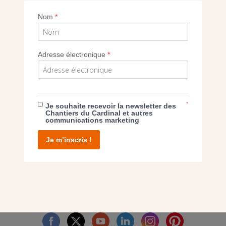
Saint-Paul de Montreuil
Nom
*
Imprimer
Adresse électronique
*
*
Je souhaite recevoir la newsletter des
E DON
Chantiers du Cardinal et autres
communications marketing
T D’AGIR
Je m’inscris !