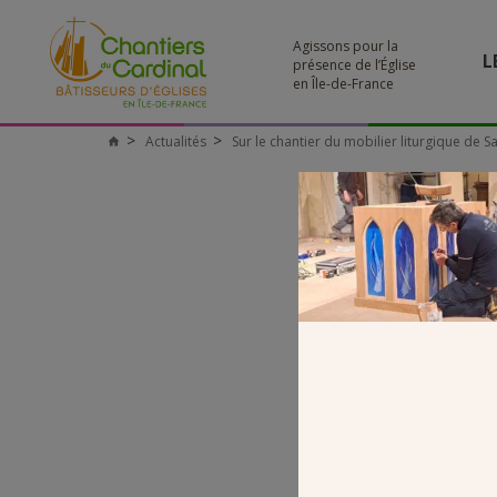
Agissons pour la
L
présence de l’Église
en Île-de-France
Actualités
Sur le chantier du mobilier liturgique de Sa
Chantiers
du
Cardinal
2_93_MO
Bruno de Maist