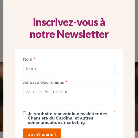
Inscrivez-vous à
notre Newsletter
Apprenti travaillant sur le tabernacle
Nom
*
SEUL VOTRE DON
Adresse électronique
*
NOUS PERMET D’AGIR
FAIRE UN DON
*
Je souhaite recevoir la newsletter des
Chantiers du Cardinal et autres
communications marketing
Je m’inscris !