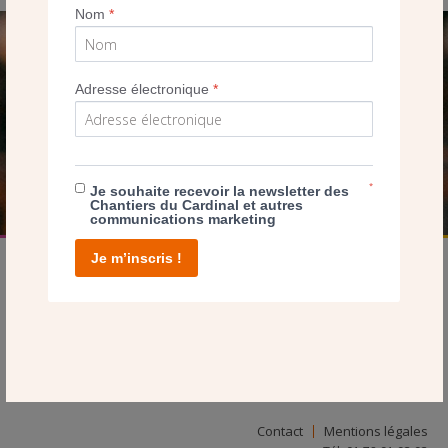
Nom
*
SEUL VOTRE DON
Adresse électronique
*
NOUS PERMET D’AGIR
FAIRE UN DON
*
Je souhaite recevoir la newsletter des
Chantiers du Cardinal et autres
communications marketing
Je m’inscris !
facebook
twitter
youtube
linkedin
instagram
Pinterest
Contact
Mentions légales