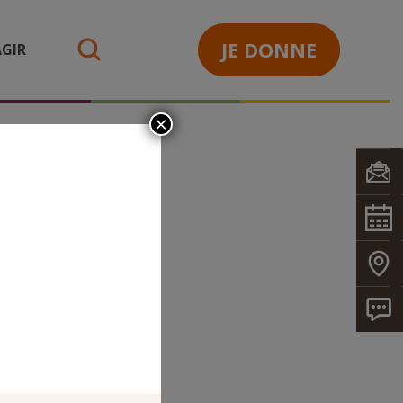
JE DONNE
GIR
search
×