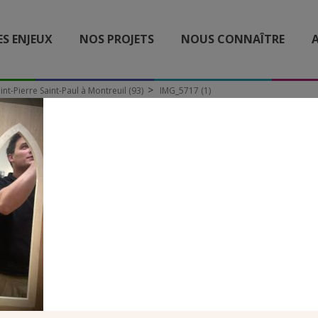
ES ENJEUX
NOS PROJETS
NOUS CONNAÎTRE
A
int-Pierre Saint-Paul à Montreuil (93)
IMG_5717 (1)
IMG_5717 (1)