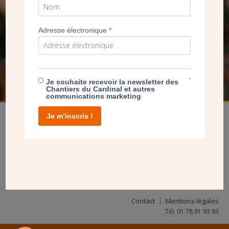
SEUL VOTRE DON
NOUS PERMET D’AGIR
Adresse électronique
*
FAIRE UN DON
*
Je souhaite recevoir la newsletter des
Chantiers du Cardinal et autres
communications marketing
Je m’inscris !
facebook
twitter
youtube
linkedin
instagram
Pinterest
Contact
Mentions légales
Tél. 01 78 91 93 93