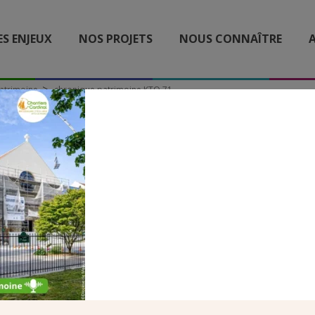
ES ENJEUX
NOS PROJETS
NOUS CONNAÎTRE
A
atrimoine
chronique patrimoine KTO 71
ONIQUE PATRIMOINE KT