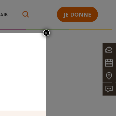
JE DONNE
GIR
search
×
O 71