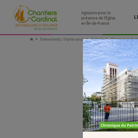
Agissons pour la
L
présence de l’Église
en Île-de-France
Évènements / Partenariat
Culture
Chronique du P
Chantiers
du
Cardinal
CHR