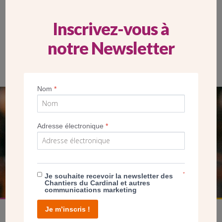
Inscrivez-vous à
notre Newsletter
Nom
*
SEUL VOTRE DON
Adresse électronique
*
NOUS PERMET D’AGIR
FAIRE UN DON
*
Je souhaite recevoir la newsletter des
Chantiers du Cardinal et autres
communications marketing
Je m’inscris !