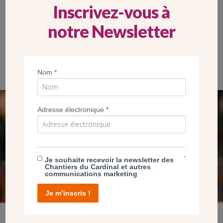
Inscrivez-vous à
notre Newsletter
Le quartier de Notre Dame du Bon Conseil après les
bombardements d’avril 1944
Nom
*
Adresse électronique
*
SEUL VOTRE DON
NOUS PERMET D’AGIR
*
Je souhaite recevoir la newsletter des
FAIRE UN DON
Chantiers du Cardinal et autres
communications marketing
Je m’inscris !