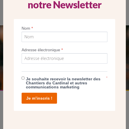
notre Newsletter
Nom
*
SEUL VOTRE DON
NOUS PERMET D’AGIR
Adresse électronique
*
FAIRE UN DON
*
Je souhaite recevoir la newsletter des
Chantiers du Cardinal et autres
communications marketing
Je m’inscris !