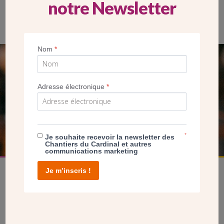
notre Newsletter
Nom
*
SEUL VOTRE DON
NOUS PERMET D’AGIR
Adresse électronique
*
FAIRE UN DON
*
Je souhaite recevoir la newsletter des
Chantiers du Cardinal et autres
communications marketing
Je m’inscris !