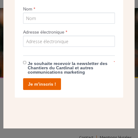
Nom
*
SEUL VOTRE DON
Adresse électronique
*
NOUS PERMET D’AGIR
FAIRE UN DON
*
Je souhaite recevoir la newsletter des
Chantiers du Cardinal et autres
communications marketing
Je m’inscris !
facebook
twitter
youtube
linkedin
instagram
Pinterest
Contact
Mentions légales