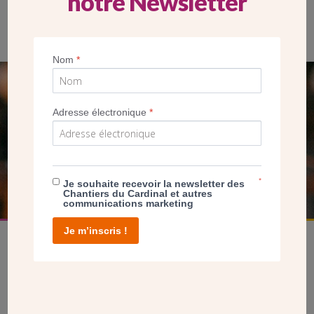
notre Newsletter
Le centre paroissial, après travaux
Nom
*
SEUL VOTRE DON
Adresse électronique
*
NOUS PERMET D’AGIR
FAIRE UN DON
*
Je souhaite recevoir la newsletter des
Chantiers du Cardinal et autres
communications marketing
Je m’inscris !