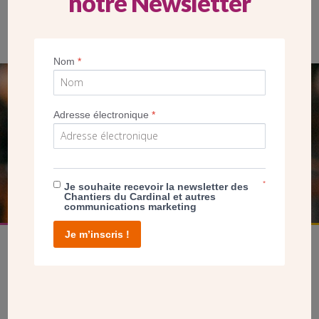
notre Newsletter
Vue sur le nouvel oratoire Saint Carlo Acutis depuis l’étage des
locaux flambants neufs
Nom
*
SEUL VOTRE DON
Adresse électronique
*
NOUS PERMET D’AGIR
FAIRE UN DON
*
Je souhaite recevoir la newsletter des
Chantiers du Cardinal et autres
communications marketing
Je m’inscris !