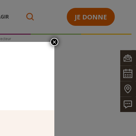
JE DONNE
GIR
search
recteur
×
CTEUR