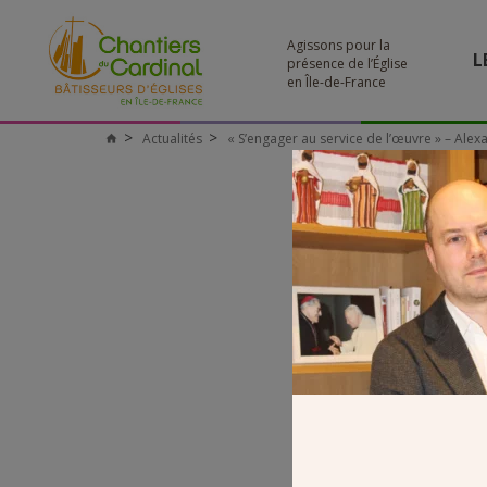
Agissons pour la
L
présence de l’Église
en Île-de-France
Actualités
« S’engager au service de l’œuvre » – Alex
Chantiers
du
Cardinal
ALEX