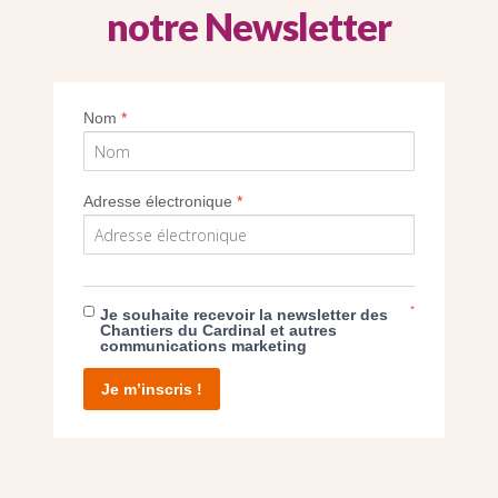
notre Newsletter
re FILLETEAU, directeur des Chantiers du c
Nom
*
Imprimer
Adresse électronique
*
*
Je souhaite recevoir la newsletter des
E DON
Chantiers du Cardinal et autres
communications marketing
T D’AGIR
Je m’inscris !