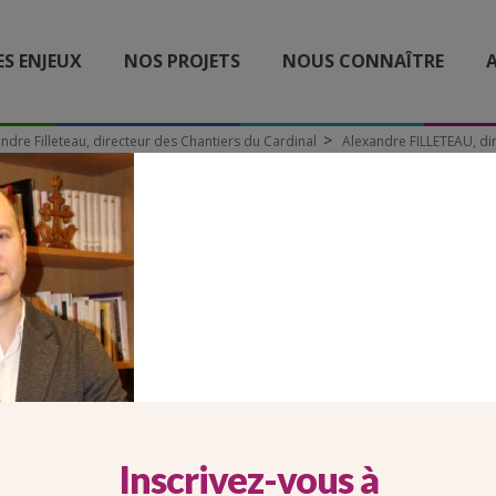
ES ENJEUX
NOS PROJETS
NOUS CONNAÎTRE
A
andre Filleteau, directeur des Chantiers du Cardinal
Alexandre FILLETEAU, di
ANDRE FILLETEAU, DIRE
Inscrivez-vous à