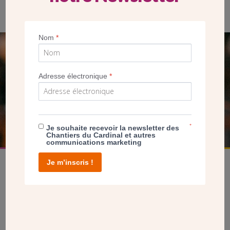
Nom
*
SEUL VOTRE DON
NOUS PERMET D’AGIR
Adresse électronique
*
FAIRE UN DON
*
Je souhaite recevoir la newsletter des
Chantiers du Cardinal et autres
communications marketing
Je m’inscris !
facebook
twitter
youtube
linkedin
instagram
Pinterest