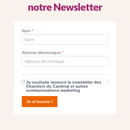
notre Newsletter
Autel de l’église Notre-Dame-de-Lourdes
Nom
*
Imprimer
Adresse électronique
*
*
Je souhaite recevoir la newsletter des
E DON
Chantiers du Cardinal et autres
communications marketing
T D’AGIR
Je m’inscris !