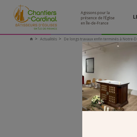
Agissons pour la
L
présence de l’Église
en Île-de-France
Actualités
De longs travaux enfin terminés à Notre-D
Chantiers
du
Cardinal