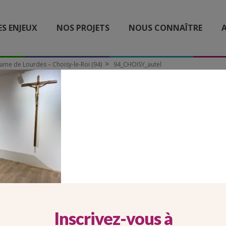
ES ENJEUX
NOS PROJETS
NOUS CONNAÎTRE
A
ame de Lourdes – Choisy-le-Roi (94)
94_CHOISY_autel
94_CHOISY_AUTEL
Inscrivez-vous à