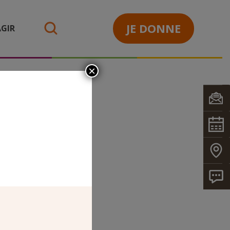
JE DONNE
GIR
search
×