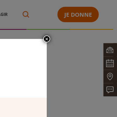
JE DONNE
GIR
search
×