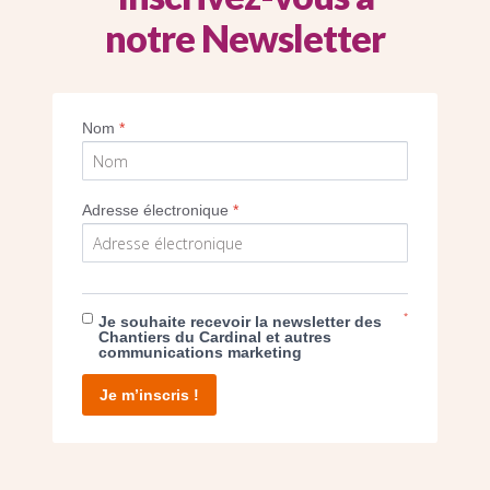
notre Newsletter
Cunha, Michèle Roblot, Catherine et Thier
responsable immobilier du Diocèse de Crétei
Nom
*
Imprimer
Adresse électronique
*
*
Je souhaite recevoir la newsletter des
E DON
Chantiers du Cardinal et autres
communications marketing
T D’AGIR
Je m’inscris !