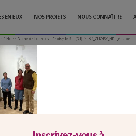
ES ENJEUX
NOS PROJETS
NOUS CONNAÎTRE
A
és à Notre-Dame de Lourdes – Choisy-le-Roi (94)
94_CHOISY_NDL_équipe
94_CHOISY_NDL_ÉQUIPE
Inscrivez-vous à