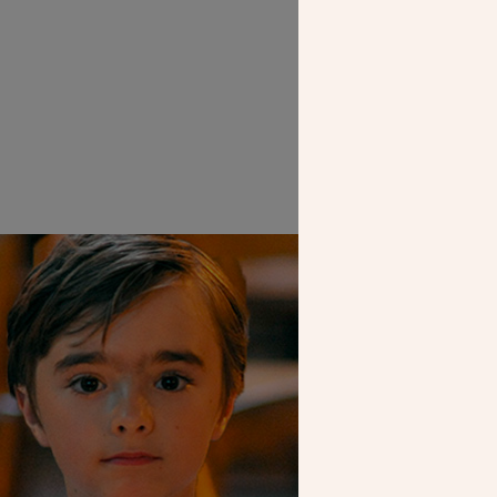
Diogo Lopes Da 
le 
SEUL VOTR
NOUS PERME