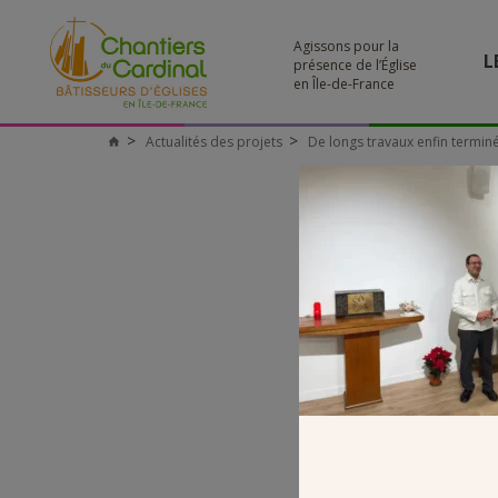
Agissons pour la
L
présence de l’Église
en Île-de-France
Actualités des projets
De longs travaux enfin termin
Chantiers
du
Cardinal