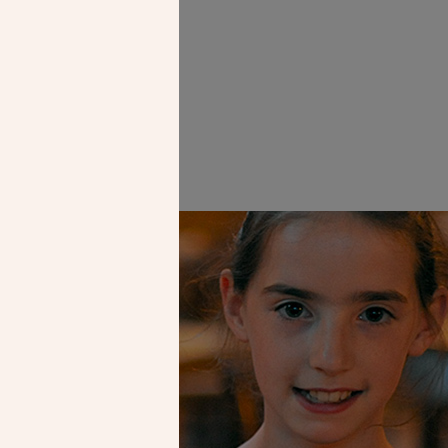
ry Coustenoble,
l.
Faire un don