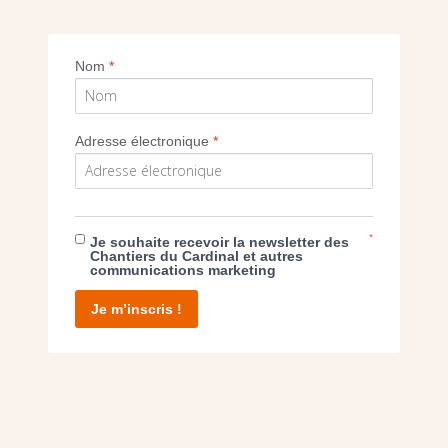
Nom
*
SEUL VOTRE DON
NOUS PERMET D’AGIR
Adresse électronique
*
FAIRE UN DON
*
Je souhaite recevoir la newsletter des
Chantiers du Cardinal et autres
communications marketing
Je m’inscris !
facebook
twitter
youtube
linkedin
instagram
Pinterest