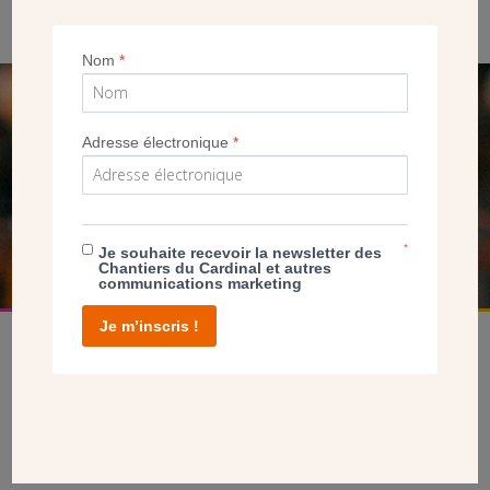
Nom
*
SEUL VOTRE DON
Adresse électronique
*
NOUS PERMET D’AGIR
FAIRE UN DON
*
Je souhaite recevoir la newsletter des
Chantiers du Cardinal et autres
communications marketing
Je m’inscris !
facebook
twitter
youtube
linkedin
instagram
Pinterest