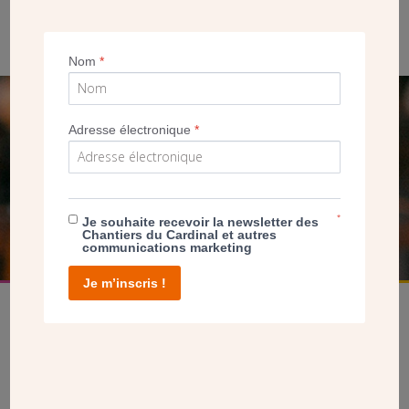
Axonométrie du projet initial, on voit l’emplacement et
l’orientation de la future église et de l’auditorium. ©CDC
Nom
*
SEUL VOTRE DON
Adresse électronique
*
NOUS PERMET D’AGIR
FAIRE UN DON
*
Je souhaite recevoir la newsletter des
Chantiers du Cardinal et autres
communications marketing
Je m’inscris !