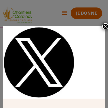
JE DONNE
×
Agir
Faire connaître
Réseaux sociaux
icone x twitter
Chantiers
du
Cardinal
ICONE X TWITTER