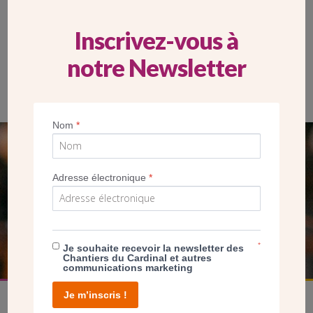
Inscrivez-vous à
notre Newsletter
La toiture rénovée de l’église permet à nouveau un jeu de
lumière sur le crucifix
Nom
*
SEUL VOTRE DON
Adresse électronique
*
NOUS PERMET D’AGIR
FAIRE UN DON
*
Je souhaite recevoir la newsletter des
Chantiers du Cardinal et autres
communications marketing
Je m’inscris !