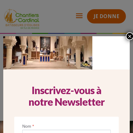
JE DONNE
×
2026_03_06_Carrousel Mobile_stPierrestPaul
Chantiers
du
Cardinal
2026_03_06_CARROUSEL
MOBILE_STPIERRESTPAUL
Inscrivez-vous à
notre Newsletter
Nom
*