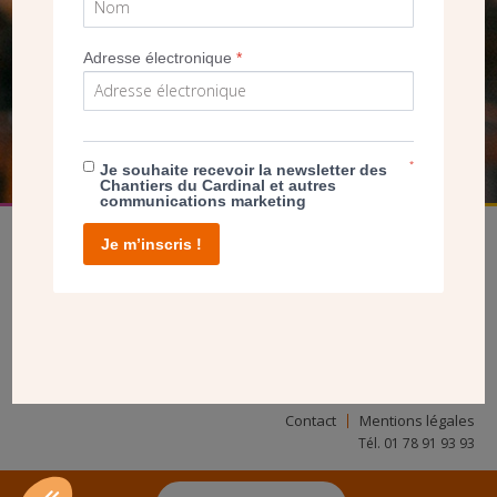
SEUL VOTRE DON
NOUS PERMET D’AGIR
Adresse électronique
*
FAIRE UN DON
*
Je souhaite recevoir la newsletter des
Chantiers du Cardinal et autres
communications marketing
Je m’inscris !
facebook
twitter
youtube
linkedin
instagram
Pinterest
Contact
Mentions légales
Tél. 01 78 91 93 93