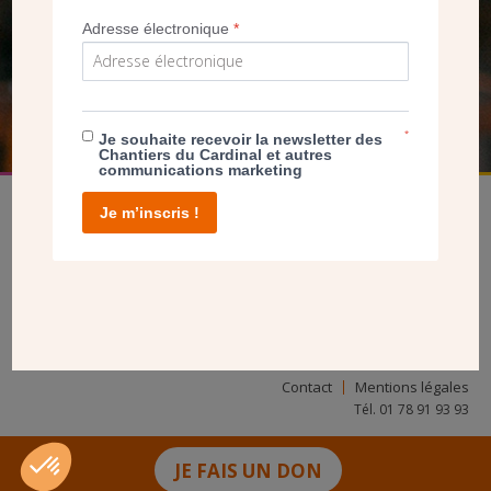
NOUS PERMET D’AGIR
Adresse électronique
*
FAIRE UN DON
*
Je souhaite recevoir la newsletter des
Chantiers du Cardinal et autres
communications marketing
Je m’inscris !
facebook
twitter
youtube
linkedin
instagram
Pinterest
Contact
Mentions légales
Tél. 01 78 91 93 93
JE FAIS UN DON