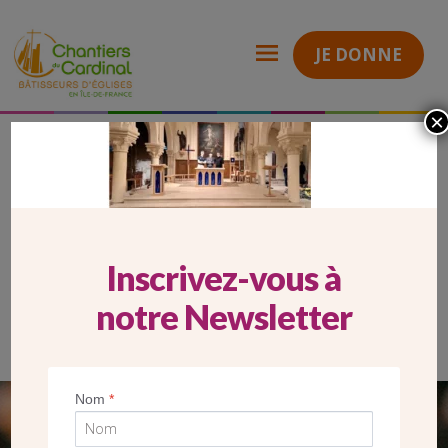
JE DONNE
×
2026_03_06_Carrousel Website_StPierreSTPaul
Chantiers
du
Cardinal
2026_03_06_CARROUSEL
WEBSITE_STPIERRESTPAUL
Inscrivez-vous à
notre Newsletter
Nom
*
SEUL VOTRE DON