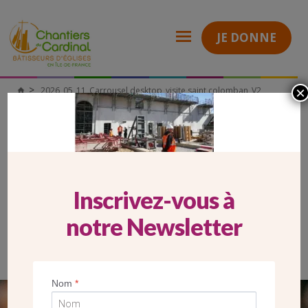
JE DONNE
×
2026_05_11_Carrousel desktop_visite saint colomban_V2
Chantiers
du
Cardinal
2026_05_11_CARROUSEL
DESKTOP_VISITE SAINT
COLOMBAN_V2
Inscrivez-vous à
notre Newsletter
Nom
*