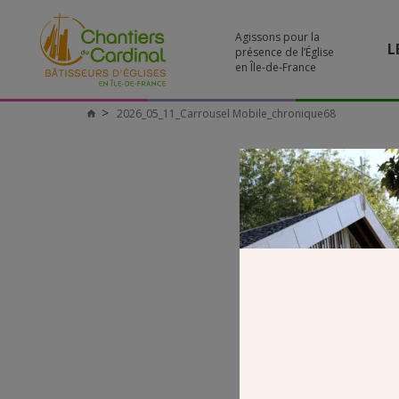
Agissons pour la
L
présence de l’Église
en Île-de-France
2026_05_11_Carrousel Mobile_chronique68
Chantiers
du
Cardinal