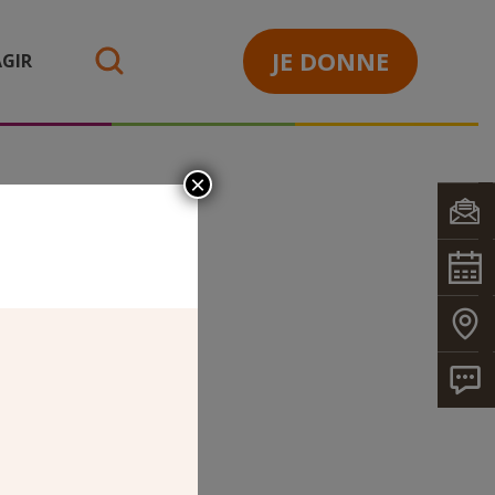
JE DONNE
GIR
search
×