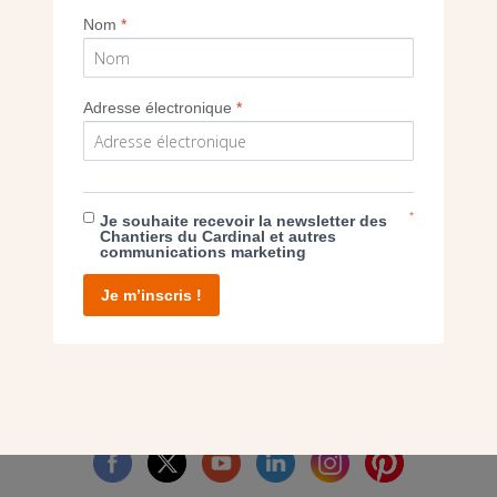
Nom
*
Imprimer
Adresse électronique
*
E DON
*
Je souhaite recevoir la newsletter des
Chantiers du Cardinal et autres
communications marketing
T D’AGIR
Je m’inscris !
facebook
twitter
youtube
linkedin
instagram
Pinterest