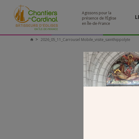
Agissons pour la
L
présence de l’Église
en Île-de-France
2026_05_11_Carrousel Mobile_visite_sainthippolyte
Chantiers
du
Cardinal
MOB