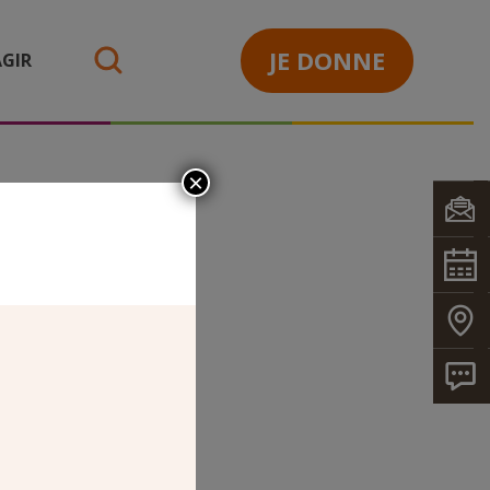
JE DONNE
GIR
search
×
LYTE