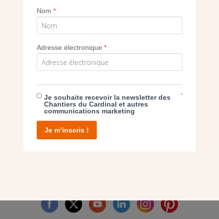
Nom
*
Imprimer
Adresse électronique
*
E DON
*
Je souhaite recevoir la newsletter des
Chantiers du Cardinal et autres
communications marketing
T D’AGIR
Je m’inscris !
facebook
twitter
youtube
linkedin
instagram
Pinterest