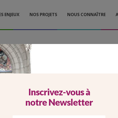
ES ENJEUX
NOS PROJETS
NOUS CONNAÎTRE
A
2026_05_11_CARROUSEL
ILE_VISITE_SAINTHIPPO
Inscrivez-vous à
notre Newsletter