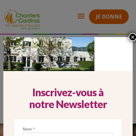
JE DONNE
×
2026_05_22_Carrousel Mobile_pascal baylon
Chantiers
du
Cardinal
2026_05_22_CARROUSEL
MOBILE_PASCAL BAYLON
Inscrivez-vous à
notre Newsletter
Nom
*