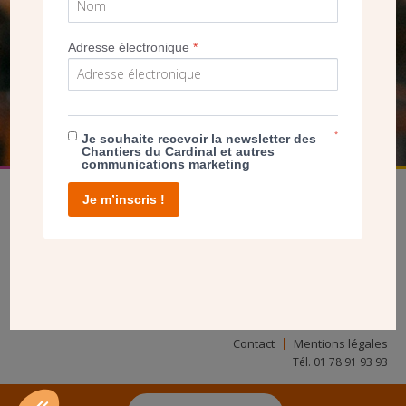
SEUL VOTRE DON
NOUS PERMET D’AGIR
Adresse électronique
*
FAIRE UN DON
*
Je souhaite recevoir la newsletter des
Chantiers du Cardinal et autres
communications marketing
Je m’inscris !
facebook
twitter
youtube
linkedin
instagram
Pinterest
Contact
Mentions légales
Tél. 01 78 91 93 93