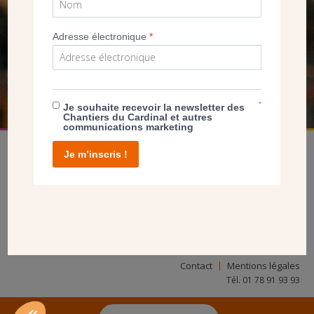
SEUL VOTRE DON
NOUS PERMET D’AGIR
Adresse électronique
*
FAIRE UN DON
*
Je souhaite recevoir la newsletter des
Chantiers du Cardinal et autres
communications marketing
Je m’inscris !
facebook
twitter
youtube
linkedin
instagram
Pinterest
Contact
Mentions légales
Tél. 01 78 91 93 93