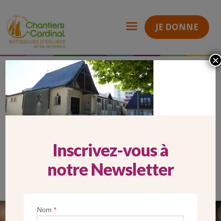
JE DONNE
×
2026_05_22_Carrousel Mobile_PCEmmaüs
Chantiers
du
Cardinal
2026_05_22_CARROUSEL
MOBILE_PCEMMAÜS
Inscrivez-vous à
notre Newsletter
Nom
*