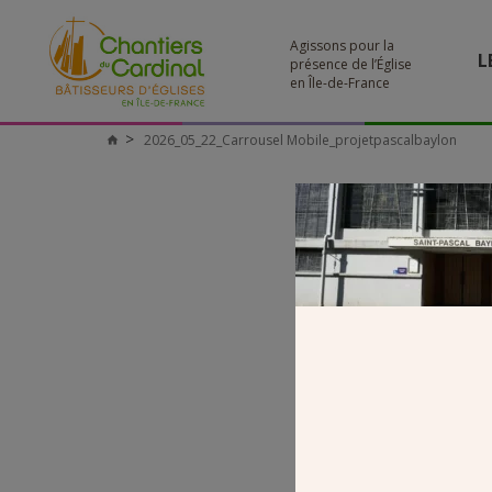
Agissons pour la
L
présence de l’Église
en Île-de-France
2026_05_22_Carrousel Mobile_projetpascalbaylon
Chantiers
du
Cardinal
MOB