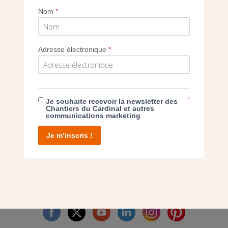
Nom
*
Imprimer
Adresse électronique
*
E DON
*
Je souhaite recevoir la newsletter des
Chantiers du Cardinal et autres
communications marketing
T D’AGIR
Je m’inscris !
facebook
twitter
youtube
linkedin
instagram
Pinterest