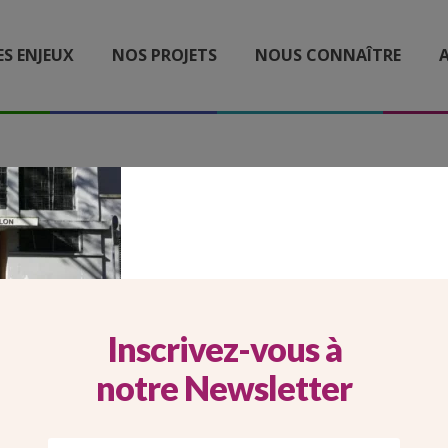
ES ENJEUX
NOS PROJETS
NOUS CONNAÎTRE
A
2026_05_22_CARROUSEL
ILE_PROJETPASCALBAY
Inscrivez-vous à
notre Newsletter