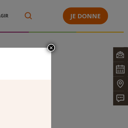
JE DONNE
GIR
search
×
LON