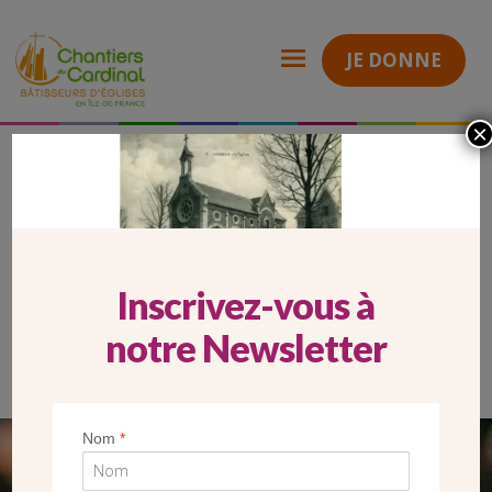
JE DONNE
×
2026_05_22_Carrousel Website_Vigneux
Chantiers
du
Cardinal
2026_05_22_CARROUSEL
WEBSITE_VIGNEUX
Inscrivez-vous à
notre Newsletter
Nom
*
SEUL VOTRE DON