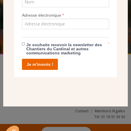
SEUL VOTRE DON
NOUS PERMET D’AGIR
Adresse électronique
*
FAIRE UN DON
*
Je souhaite recevoir la newsletter des
Chantiers du Cardinal et autres
communications marketing
Je m’inscris !
facebook
twitter
youtube
linkedin
instagram
Pinterest
Contact
Mentions légales
Tél. 01 78 91 93 93