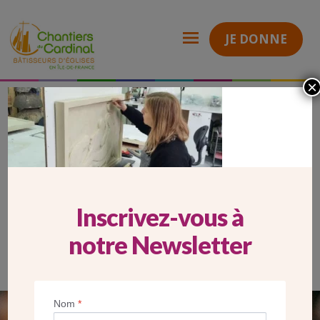
JE DONNE
×
2026_05_29_Carrousel Mobile_Camille Devilliers
Chantiers
du
Cardinal
2026_05_29_CARROUSEL
MOBILE_CAMILLE DEVILLIERS
Inscrivez-vous à
notre Newsletter
Nom
*