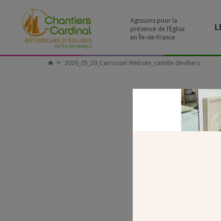
Agissons pour la
L
présence de l’Église
en Île-de-France
2026_05_29_Carrousel Website_camille devilliers
Chantiers
du
Cardinal
WE