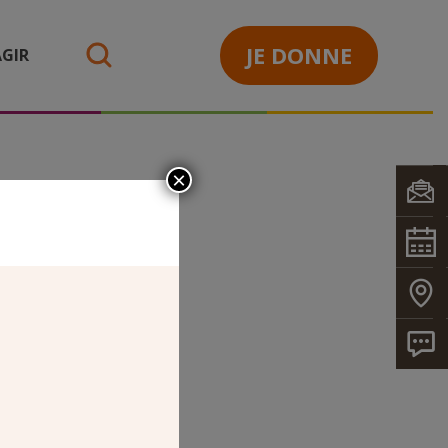
JE DONNE
GIR
search
×
ERS