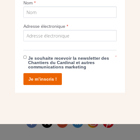
Imprimer
Nom
*
Adresse électronique
*
E DON
*
Je souhaite recevoir la newsletter des
Chantiers du Cardinal et autres
communications marketing
T D’AGIR
Je m’inscris !
facebook
twitter
youtube
linkedin
instagram
Pinterest