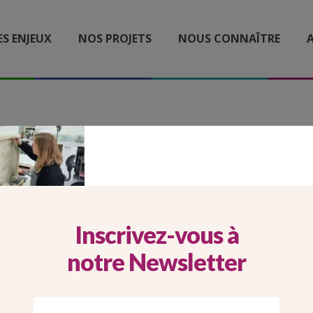
ES ENJEUX
NOS PROJETS
NOUS CONNAÎTRE
A
2026_05_29_CARROUSEL
BSITE_CAMILLE DEVILLI
Inscrivez-vous à
notre Newsletter