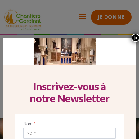
JE DONNE
×
2026_06_26_carrousel desktop_rapport generosite 2025
Chantiers
du
Cardinal
2026_06_26_CARROUSEL
DESKTOP_RAPPORT GENEROSITE 2025
Inscrivez-vous à
notre Newsletter
Nom
*
SEUL VOTRE DON