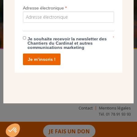
NOUS PERMET D’AGIR
Adresse électronique
*
FAIRE UN DON
*
Je souhaite recevoir la newsletter des
Chantiers du Cardinal et autres
communications marketing
Je m’inscris !
facebook
twitter
youtube
linkedin
instagram
Pinterest
Contact
Mentions légales
Tél. 01 78 91 93 93
JE FAIS UN DON