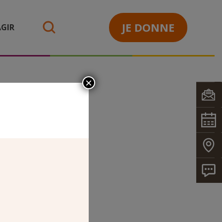
JE DONNE
GIR
search
×
_PASCAL
LLE