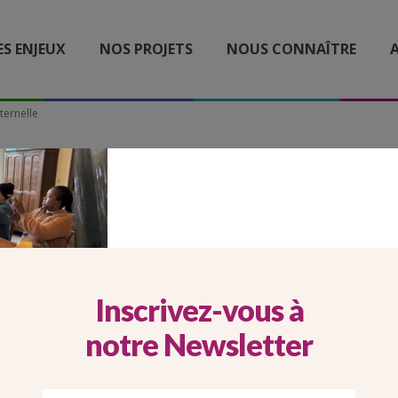
ES ENJEUX
NOS PROJETS
NOUS CONNAÎTRE
A
ternelle
_26_CARROUSEL MOBILE
LON MAISON FRATERNE
Inscrivez-vous à
notre Newsletter