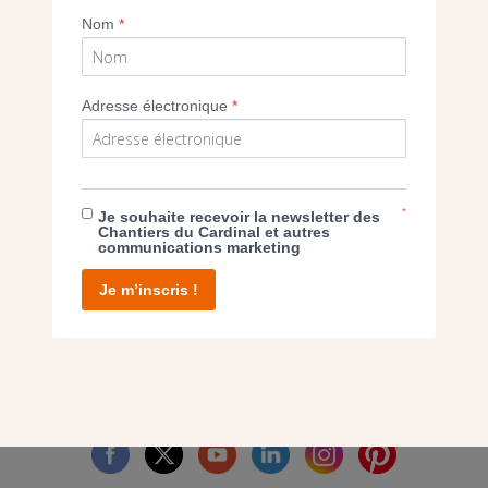
Nom
*
Imprimer
Adresse électronique
*
E DON
*
Je souhaite recevoir la newsletter des
Chantiers du Cardinal et autres
communications marketing
T D’AGIR
Je m’inscris !
facebook
twitter
youtube
linkedin
instagram
Pinterest