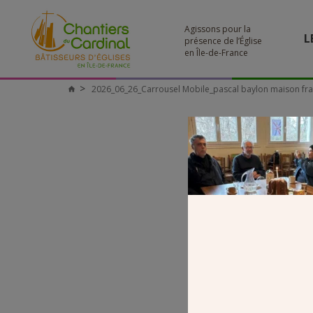
Agissons pour la
L
présence de l’Église
en Île-de-France
2026_06_26_Carrousel Mobile_pascal baylon maison fra
Chantiers
du
Cardinal
2026_06
BAY