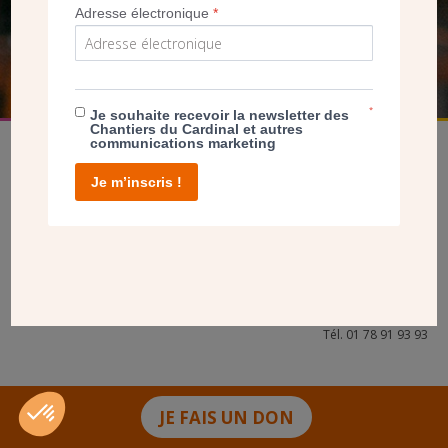
Adresse électronique
*
FAIRE UN DON
*
Je souhaite recevoir la newsletter des
Chantiers du Cardinal et autres
communications marketing
Je m’inscris !
facebook
twitter
youtube
linkedin
instagram
Pinterest
Contact
Mentions légales
Tél. 01 78 91 93 93
JE FAIS UN DON