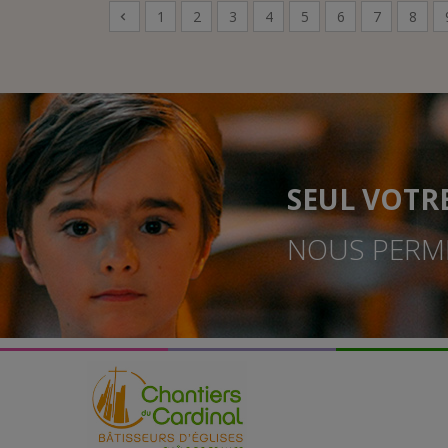
1
2
3
4
5
6
7
8
SEUL VOTR
NOUS PERME