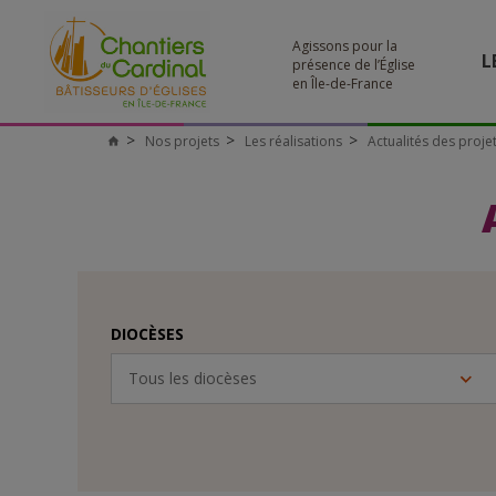
Agissons pour la
L
présence de l’Église
en Île-de-France
Nos projets
Les réalisations
Actualités des proje
Chantiers
du
Cardinal
DIOCÈSES
Tous les diocèses