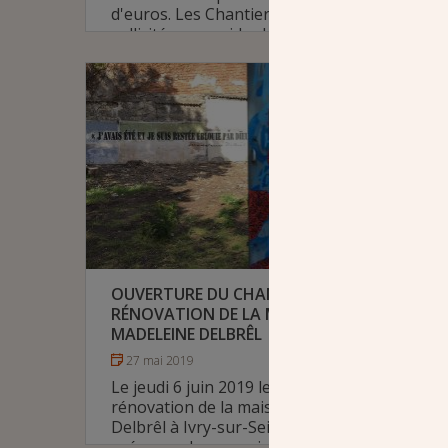
d'euros. Les Chantiers du Cardinal sont
sollicités pour aider le diocèse.
# Diocèse de Pontoise
OUVERTURE DU CHANTIER DE
RÉNOVATION DE LA MAISON DE
MADELEINE DELBRÊL
27 mai 2019
Le jeudi 6 juin 2019 le chantier de
rénovation de la maison de Madeleine
Delbrêl à Ivry-sur-Seine a été lancé en
présence de monseigneur Michel Santier,