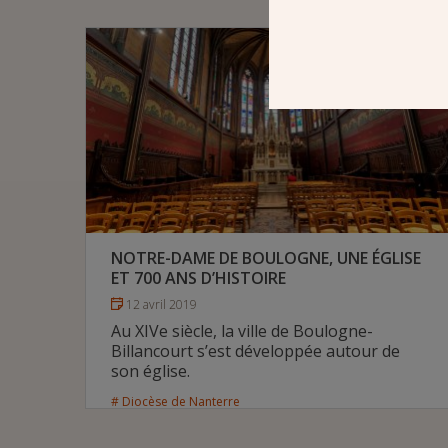
évêque de Créteil.
# Diocèse de Créteil
NOTRE-DAME DE BOULOGNE, UNE ÉGLISE
ET 700 ANS D’HISTOIRE
12 avril 2019
Au XIVe siècle, la ville de Boulogne-
Billancourt s’est développée autour de
son église.
# Diocèse de Nanterre