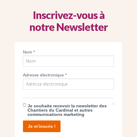
# Diocèse de Paris
Inscrivez-vous à
notre Newsletter
Nom
*
Adresse électronique
*
L’ÉGLISE SAINT-JOSEPH : UN NOUVEAU
SANCTUAIRE DANS LE VAL-D’OISE
7 mai 2019
*
Je souhaite recevoir la newsletter des
Chantiers du Cardinal et autres
Le 5 mai 2019, monseigneur Stanislas
communications marketing
Lalanne, évêque de Pontoise, a consacré
l’église Saint-Joseph à Montigny-Lès-
Je m’inscris !
Cormeilles. Cet édifice extraordinairement
lumineux a remplacé l'ancienne chapelle