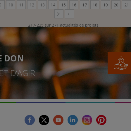
9
10
11
12
13
14
15
16
17
18
19
20
21
31
217-225 sur 271 actualités de projets
E DON
T D’AGIR
facebook
twitter
youtube
linkedin
instagram
Pinterest