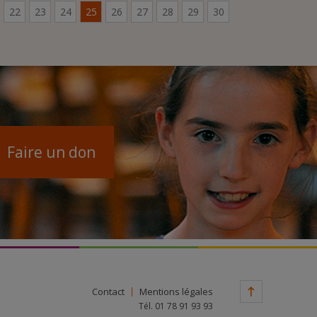
22
23
24
25
26
27
28
29
30
Faire un don
Contact
Mentions légales
Tél. 01 78 91 93 93