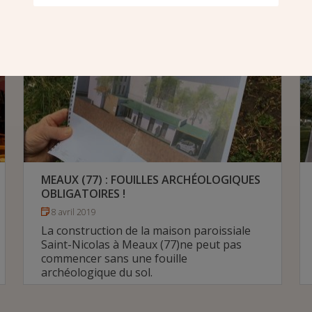
peu visible et vétuste.
# Diocèse de Pontoise
MEAUX (77) : FOUILLES ARCHÉOLOGIQUES
OBLIGATOIRES !
8 avril 2019
La construction de la maison paroissiale
Saint-Nicolas à Meaux (77)ne peut pas
commencer sans une fouille
archéologique du sol.
# Diocèse de Meaux