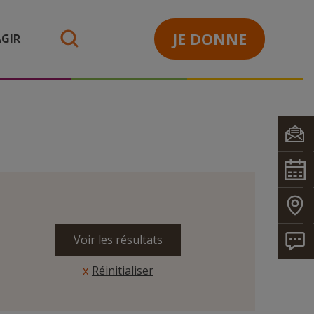
JE DONNE
GIR
search
Réinitialiser