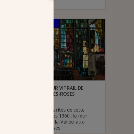
# Diocèse de Versailles
RESTAURATION DU MUR VITRAIL DE
SAINT-PAUL À L’HAŸ-LES-ROSES
15 avril 2019
C'est l'une des particularités de cette
église "halle" des années 1960 : le mur
vitrail de Saint-Paul-de-la-Vallée-aux-
Renards à l'Haÿ-les-Roses.