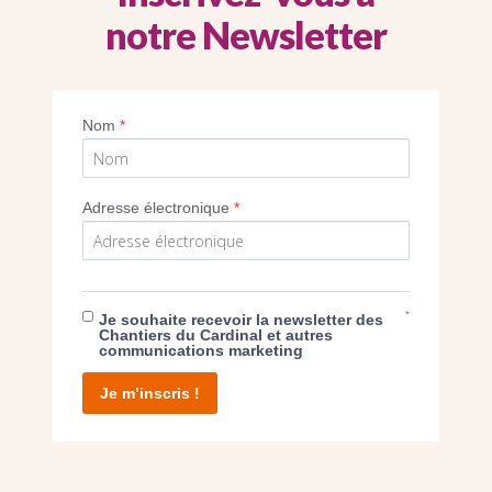
notre Newsletter
Nom
*
Adresse électronique
*
POST
*
Je souhaite recevoir la newsletter des
Chantiers du Cardinal et autres
NOTRE DAME DE L’ESPÉRANCE À IVRY-SUR-
communications marketing
SEINE RÉNOVÉE ET EMBELLIE
Je m’inscris !