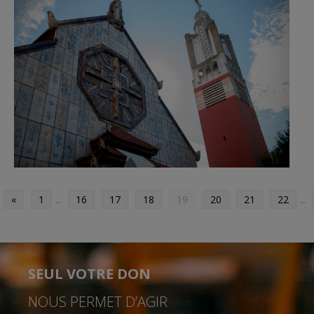
«
1
...
16
17
18
19
20
21
22
...
SEUL VOTRE DON
NOUS PERMET D’AGIR